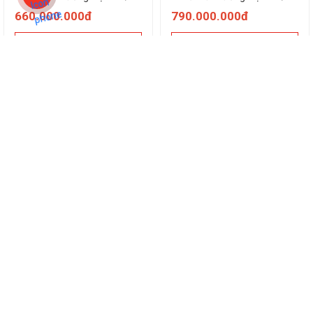
660.000.000đ
790.000.000đ
CHI TIẾT
CHI TIẾT
MÁY PHÁT ĐIỆN TEKINS
MÁY PHÁT ĐIỆN TEKINS
825KVA
880KVA
- Mã hiệu: TK-825GF
- Mã hiệu: TK-880GF
- Xuất xứ thương hiệu: UK/G7
- Xuất xứ thương hiệu: UK/G7