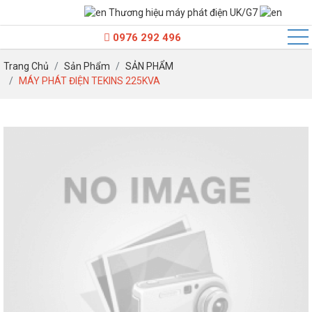
Thương hiệu máy phát điện UK/G7
100kVA - Dưới 250kVA
0976 292 496
250kVA - Dưới 500kVA
Trang Chủ
Sản Phẩm
SẢN PHẨM
500kVA - Dưới 800kVA
MÁY PHÁT ĐIỆN TEKINS 225KVA
800kVA - Dưới 1500kVA
Trên 1500kVA