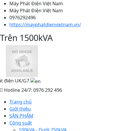
Máy Phát Điện Việt Nam
Máy Phát Điện Việt Nam
0976292496
https://mayphatdienvietnam.vn/
Trên 1500kVA
điện UK/G7
Hotline 24/7: 0976 292 496
Trang chủ
Giới thiệu
SẢN PHẨM
Công suất
100kVA - Dưới 250kVA