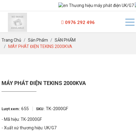
Thương hiệu máy phát điện UK/G7
100kVA - Dưới 250kVA
250kVA - Dưới 500kVA
0976 292 496
500kVA - Dưới 800kVA
Trang Chủ
Sản Phẩm
SẢN PHẨM
MÁY PHÁT ĐIỆN TEKINS 2000KVA
800kVA - Dưới 1500kVA
Trên 1500kVA
MÁY PHÁT ĐIỆN TEKINS 2000KVA
655
TK-2000GF
Lượt xem:
SKU:
- Mã hiệu: TK-2000GF
- Xuất xứ thương hiệu: UK/G7