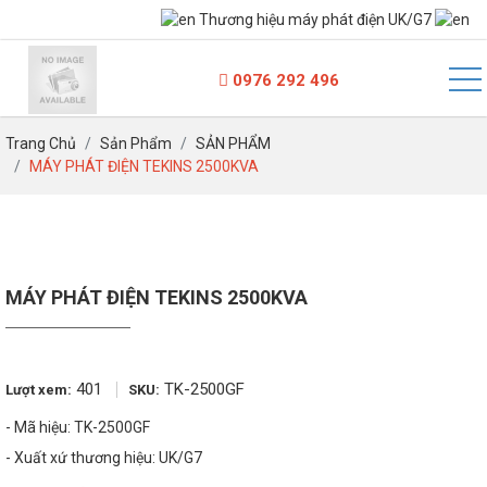
Thương hiệu máy phát điện UK/G7
100kVA - Dưới 250kVA
250kVA - Dưới 500kVA
0976 292 496
500kVA - Dưới 800kVA
Trang Chủ
Sản Phẩm
SẢN PHẨM
MÁY PHÁT ĐIỆN TEKINS 2500KVA
800kVA - Dưới 1500kVA
Trên 1500kVA
MÁY PHÁT ĐIỆN TEKINS 2500KVA
401
TK-2500GF
Lượt xem:
SKU:
- Mã hiệu: TK-2500GF
- Xuất xứ thương hiệu: UK/G7