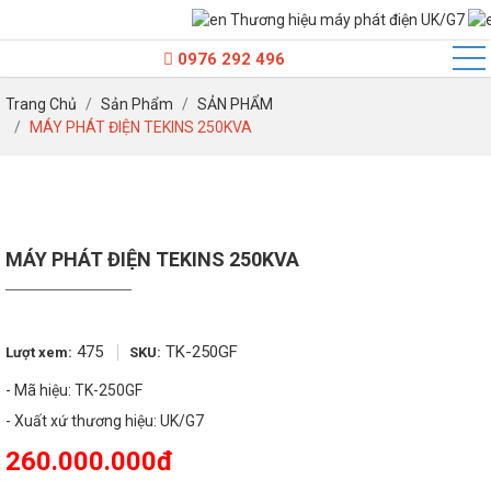
Thương hiệu máy phát điện UK/G7
100kVA - Dưới 250kVA
0976 292 496
250kVA - Dưới 500kVA
Trang Chủ
Sản Phẩm
SẢN PHẨM
500kVA - Dưới 800kVA
MÁY PHÁT ĐIỆN TEKINS 250KVA
800kVA - Dưới 1500kVA
Trên 1500kVA
MÁY PHÁT ĐIỆN TEKINS 250KVA
475
TK-250GF
Lượt xem:
SKU:
- Mã hiệu: TK-250GF
260.000.000đ