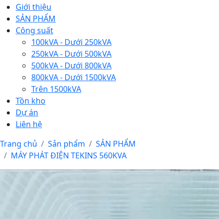
Giới thiệu
SẢN PHẨM
Công suất
100kVA - Dưới 250kVA
250kVA - Dưới 500kVA
500kVA - Dưới 800kVA
800kVA - Dưới 1500kVA
Trên 1500kVA
Tồn kho
Dự án
Liên hệ
Trang chủ
Sản phẩm
SẢN PHẨM
MÁY PHÁT ĐIỆN TEKINS 560KVA