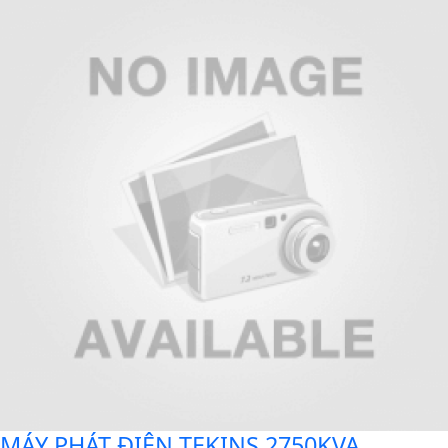
MÁY PHÁT ĐIỆN TEKINS 2750KVA